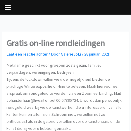
Ga
naar
de
inhoud
Gratis on-line rondleidingen
Laat een reactie achter
/ Door
GalerieJoLi
/
28 januari 2021
Met name geschikt voor groepen zoals gezin, familie,
verjaardagen, verenigingen, bedrijven!
Tijdens de lockdown willen we u de mogelijkheid bieden de
prachtige Winterexpositie on-line te beleven. Maak hiervoor een
afspraak om rondgeleid te worden via een Zoom verbinding. Mail
Johan.terhaar@live.nl of bel 06-57395724. U wordt dan persoonlijk
rondgeleid waarbij we de kunstwerken die u interesseren van alle
kanten kunnen laten zien! Schroom niet, we zullen net zo
enthousiast als in de galerie vertellen over de kunstenaars en de
kunst die zij voor u hebben gemaakt.