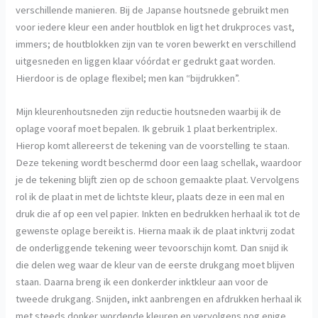
verschillende manieren. Bij de Japanse houtsnede gebruikt men
voor iedere kleur een ander houtblok en ligt het drukproces vast,
immers; de houtblokken zijn van te voren bewerkt en verschillend
uitgesneden en liggen klaar vóórdat er gedrukt gaat worden.
Hierdoor is de oplage flexibel; men kan “bijdrukken”.
Mijn kleurenhoutsneden zijn reductie houtsneden waarbij ik de
oplage vooraf moet bepalen. Ik gebruik 1 plaat berkentriplex.
Hierop komt allereerst de tekening van de voorstelling te staan.
Deze tekening wordt beschermd door een laag schellak, waardoor
je de tekening blijft zien op de schoon gemaakte plaat. Vervolgens
rol ik de plaat in met de lichtste kleur, plaats deze in een mal en
druk die af op een vel papier. Inkten en bedrukken herhaal ik tot de
gewenste oplage bereikt is. Hierna maak ik de plaat inktvrij zodat
de onderliggende tekening weer tevoorschijn komt. Dan snijd ik
die delen weg waar de kleur van de eerste drukgang moet blijven
staan. Daarna breng ik een donkerder inktkleur aan voor de
tweede drukgang. Snijden, inkt aanbrengen en afdrukken herhaal ik
met steeds donker wordende kleuren en vervolgens nog enige