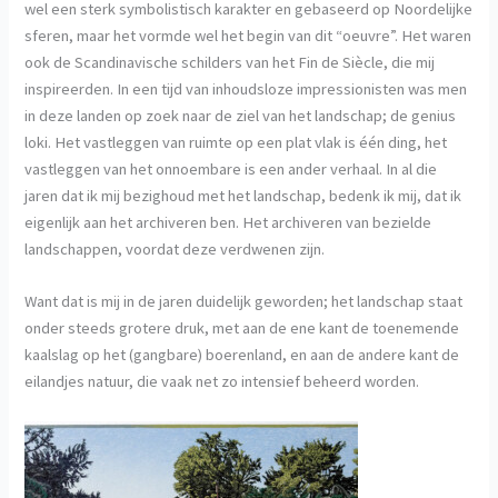
wel een sterk symbolistisch karakter en gebaseerd op Noordelijke
sferen, maar het vormde wel het begin van dit “oeuvre”. Het waren
ook de Scandinavische schilders van het Fin de Siècle, die mij
inspireerden. In een tijd van inhoudsloze impressionisten was men
in deze landen op zoek naar de ziel van het landschap; de genius
loki. Het vastleggen van ruimte op een plat vlak is één ding, het
vastleggen van het onnoembare is een ander verhaal. In al die
jaren dat ik mij bezighoud met het landschap, bedenk ik mij, dat ik
eigenlijk aan het archiveren ben. Het archiveren van bezielde
landschappen, voordat deze verdwenen zijn.
Want dat is mij in de jaren duidelijk geworden; het landschap staat
onder steeds grotere druk, met aan de ene kant de toenemende
kaalslag op het (gangbare) boerenland, en aan de andere kant de
eilandjes natuur, die vaak net zo intensief beheerd worden.