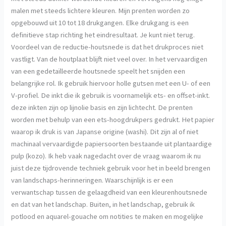
malen met steeds lichtere kleuren. Mijn prenten worden zo
opgebouwd uit 10 tot 18 drukgangen. Elke drukgang is een
definitieve stap richting het eindresultaat. Je kunt niet terug.
Voordeel van de reductie-houtsnede is dat het drukproces niet
vastligt. Van de houtplaat blijft niet veel over. In het vervaardigen
van een gedetaïlleerde houtsnede speelt het snijden een
belangrijke rol. Ik gebruik hiervoor holle gutsen met een U- of een
V-profiel. De inkt die ik gebruik is voornamelijk ets- en offset-inkt.
deze inkten zijn op lijnolie basis en zijn lichtecht. De prenten
worden met behulp van een ets-hoogdrukpers gedrukt. Het papier
waarop ik druk is van Japanse origine (washi). Dit zijn al of niet
machinaal vervaardigde papiersoorten bestaande uit plantaardige
pulp (kozo). Ik heb vaak nagedacht over de vraag waarom ik nu
juist deze tijdrovende techniek gebruik voor het in beeld brengen
van landschaps-herinneringen. Waarschijnlijk is er een
verwantschap tussen de gelaagdheid van een kleurenhoutsnede
en dat van het landschap. Buiten, in het landschap, gebruik ik
potlood en aquarel-gouache om notities te maken en mogelijke