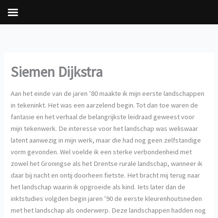
Ga
naar
de
inhoud
Siemen Dijkstra
Aan het einde van de jaren ’80 maakte ik mijn eerste landschappen
in tekeninkt. Het was een aarzelend begin. Tot dan toe waren de
fantasie en het verhaal de belangrijkste leidraad geweest voor
mijn tekenwerk. De interesse voor het landschap was weliswaar
latent aanwezig in mijn werk, maar die had nog geen zelfstandige
vorm gevonden. Wel voelde ik een sterke verbondenheid met
zowel het Groningse als het Drentse rurale landschap, wanneer ik
daar bij nacht en ontij doorheen fietste. Het bracht mij terug naar
het landschap waarin ik opgroeide als kind. Iets later dan de
inktstudies volgden begin jaren ’90 de eerste kleurenhoutsneden
met het landschap als onderwerp. Deze landschappen hadden nog