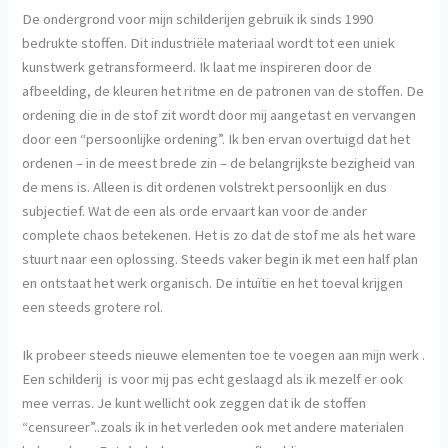
De ondergrond voor mijn schilderijen gebruik ik sinds 1990
bedrukte stoffen. Dit industriële materiaal wordt tot een uniek
kunstwerk getransformeerd. Ik laat me inspireren door de
afbeelding, de kleuren het ritme en de patronen van de stoffen. De
ordening die in de stof zit wordt door mij aangetast en vervangen
door een “persoonlijke ordening”. Ik ben ervan overtuigd dat het
ordenen – in de meest brede zin – de belangrijkste bezigheid van
de mens is. Alleen is dit ordenen volstrekt persoonlijk en dus
subjectief. Wat de een als orde ervaart kan voor de ander
complete chaos betekenen. Het is zo dat de stof me als het ware
stuurt naar een oplossing. Steeds vaker begin ik met een half plan
en ontstaat het werk organisch. De intuïtie en het toeval krijgen
een steeds grotere rol.
Ik probeer steeds nieuwe elementen toe te voegen aan mijn werk .
Een schilderij is voor mij pas echt geslaagd als ik mezelf er ook
mee verras. Je kunt wellicht ook zeggen dat ik de stoffen
“censureer”..zoals ik in het verleden ook met andere materialen