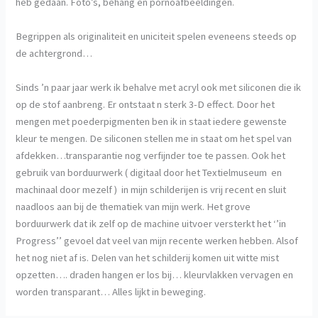
heb gedaan. Foto’s, behang en pornoafbeeldingen.
Begrippen als originaliteit en uniciteit spelen eveneens steeds op
de achtergrond…
Sinds ’n paar jaar werk ik behalve met acryl ook met siliconen die ik
op de stof aanbreng. Er ontstaat n sterk 3-D effect. Door het
mengen met poederpigmenten ben ik in staat iedere gewenste
kleur te mengen. De siliconen stellen me in staat om het spel van
afdekken…transparantie nog verfijnder toe te passen. Ook het
gebruik van borduurwerk ( digitaal door het Textielmuseum en
machinaal door mezelf ) in mijn schilderijen is vrij recent en sluit
naadloos aan bij de thematiek van mijn werk. Het grove
borduurwerk dat ik zelf op de machine uitvoer versterkt het ‘’in
Progress’’ gevoel dat veel van mijn recente werken hebben. Alsof
het nog niet af is. Delen van het schilderij komen uit witte mist
opzetten…. draden hangen er los bij… kleurvlakken vervagen en
worden transparant… Alles lijkt in beweging.