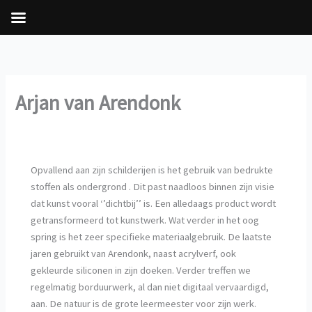
Ga
naar
de
inhoud
Arjan van Arendonk
Opvallend aan zijn schilderijen is het gebruik van bedrukte
stoffen als ondergrond . Dit past naadloos binnen zijn visie
dat kunst vooral ‘’dichtbij’’ is. Een alledaags product wordt
getransformeerd tot kunstwerk. Wat verder in het oog
spring is het zeer specifieke materiaalgebruik. De laatste
jaren gebruikt van Arendonk, naast acrylverf, ook
gekleurde siliconen in zijn doeken. Verder treffen we
regelmatig borduurwerk, al dan niet digitaal vervaardigd,
aan. De natuur is de grote leermeester voor zijn werk.