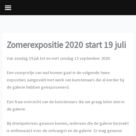
Ga
naar
de
inhoud
Zomerexpositie 2020 start 19 juli
Van zondag 19 juli tot en met zondag 13 september 2020.
Een voorprofje van wat komen gaat in de volgende twee
exposities aangevuld met werk van kunstenaars die al eerder bij
de galerie hebben geëxposeeerd.
Een fraai overzicht van de kunstenaars die we graag laten zien in
de galerie.
Bij drempelvrees gewoon komen, iedereen die de galerie bezoekt
is enthousiast over de ontvangst en de galerie. Er mag gewoon