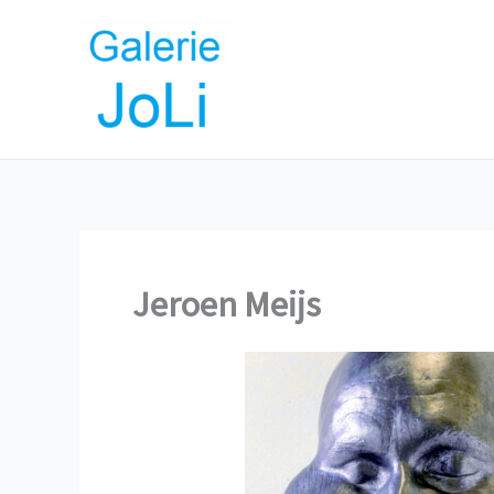
Ga
naar
de
inhoud
Jeroen Meijs