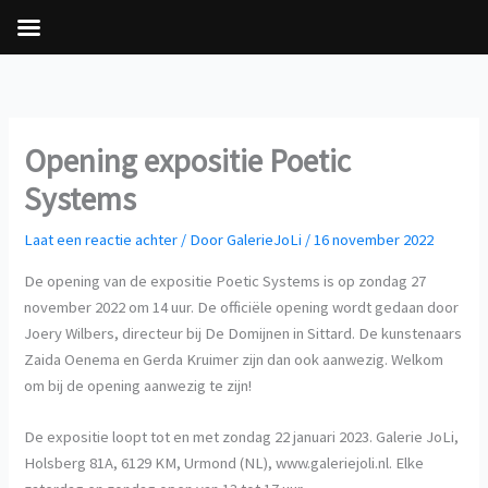
Ga
naar
de
inhoud
Opening expositie Poetic
Systems
Laat een reactie achter
/ Door
GalerieJoLi
/
16 november 2022
De opening van de expositie Poetic Systems is op zondag 27
november 2022 om 14 uur. De officiële opening wordt gedaan door
Joery Wilbers, directeur bij De Domijnen in Sittard. De kunstenaars
Zaida Oenema en Gerda Kruimer zijn dan ook aanwezig. Welkom
om bij de opening aanwezig te zijn!
De expositie loopt tot en met zondag 22 januari 2023. Galerie JoLi,
Holsberg 81A, 6129 KM, Urmond (NL), www.galeriejoli.nl. Elke