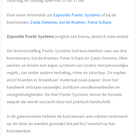
zaterdag en zondag open van 13 tot 17 uur.
Voor meer informatie zie
Expositie Poetic Systems
of bij de
kunstenaars
Zaida Oenema
,
Gerda Kruimer
,
Fiene Scharp
.
Expositie Poetic Systems
(english see below, deutsch sehe unten)
De tentoonstelling Poetic Systems laat kunstwerken zien van drie
kunstenaars; Gerda Kruimer, Fiene Scharp en Zaida Oenema. Allen
werken ze binnen een eigen systeem van rasters met persoonlijke
regels, van onder andere herhaling, ritme en structuur. Ze snijden
en/of branden in ‘breekbaar’ materiaal zoals papier. Door het
handwerk ontstaan nauwelijks zichtbare onvolkomenheden en
onregelmatigheden. De titel Poetic Systems omvat de formele
aanpak die wordt verzacht door het poëtisch handschrift.
In de galerieruimte hebben de kunstenaars een subtiel rasterwerk
op de vloer en wanden gemaakt dat perfect aansluit op hun
kunstwerken.