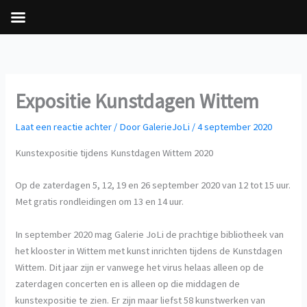
Ga
naar
de
inhoud
Expositie Kunstdagen Wittem
Laat een reactie achter
/ Door
GalerieJoLi
/
4 september 2020
Kunstexpositie tijdens Kunstdagen Wittem 2020
Op de zaterdagen 5, 12, 19 en 26 september 2020 van 12 tot 15 uur.
Met gratis rondleidingen om 13 en 14 uur.
In september 2020 mag Galerie JoLi de prachtige bibliotheek van
het klooster in Wittem met kunst inrichten tijdens de Kunstdagen
Wittem. Dit jaar zijn er vanwege het virus helaas alleen op de
zaterdagen concerten en is alleen op die middagen de
kunstexpositie te zien. Er zijn maar liefst 58 kunstwerken van