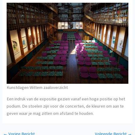
Kunstdagen Wittem zaaloverzicht
Een indruk van de expositie gezien vanaf een hoge positie op het
podium. De stoelen zijn voor de concerten, de kleuren om aan te
geven waar je mag zitten om afstand te houden.
←
Vorige Bericht
Volgende Bericht
→